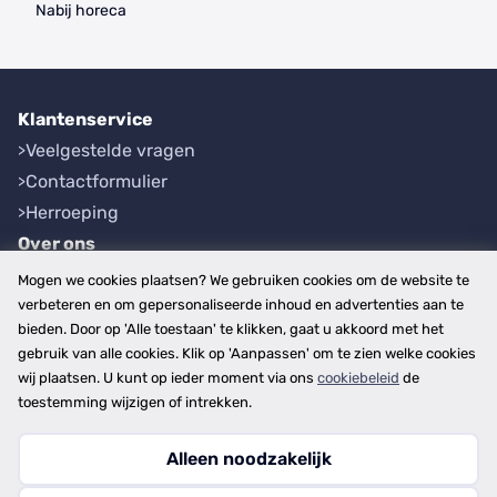
Nabij horeca
Klantenservice
Veelgestelde vragen
Contactformulier
Herroeping
Over ons
Bedrijfsgegevens
Mogen we cookies plaatsen? We gebruiken cookies om de website te
Werkwijze
verbeteren en om gepersonaliseerde inhoud en advertenties aan te
bieden. Door op 'Alle toestaan' te klikken, gaat u akkoord met het
Overzichten
gebruik van alle cookies. Klik op 'Aanpassen' om te zien welke cookies
Plaatsen
wij plaatsen. U kunt op ieder moment via ons
cookiebeleid
de
Provincies
toestemming wijzigen of intrekken.
Alleen noodzakelijk
Copyright © 2026