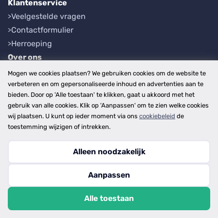
Klantenservice
Veelgestelde vragen
Contactformulier
Herroeping
Over ons
Bedrijfsgegevens
Mogen we cookies plaatsen? We gebruiken cookies om de website te
Werkwijze
verbeteren en om gepersonaliseerde inhoud en advertenties aan te
bieden. Door op 'Alle toestaan' te klikken, gaat u akkoord met het
Overzichten
gebruik van alle cookies. Klik op 'Aanpassen' om te zien welke cookies
Plaatsen
wij plaatsen. U kunt op ieder moment via ons
cookiebeleid
de
Provincies
toestemming wijzigen of intrekken.
Alleen noodzakelijk
Copyright © 2026
Aanpassen
disclaimer
privacy- en cookiebeleid
Alle toestaan
algemene voorwaarden