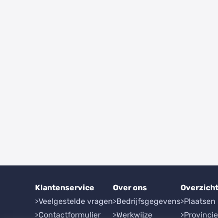
Klantenservice
Over ons
Overzich
Veelgestelde vragen
Bedrijfsgegevens
Plaatsen
Contactformulier
Werkwijze
Provinci