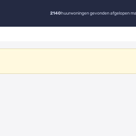
2140
huurwoningen gevonden afgelopen m