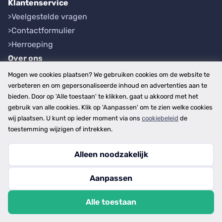
Klantenservice
Veelgestelde vragen
Contactformulier
Herroeping
Over ons
Bedrijfsgegevens
Mogen we cookies plaatsen? We gebruiken cookies om de website te
Werkwijze
verbeteren en om gepersonaliseerde inhoud en advertenties aan te
bieden. Door op 'Alle toestaan' te klikken, gaat u akkoord met het
Overzichten
gebruik van alle cookies. Klik op 'Aanpassen' om te zien welke cookies
Plaatsen
wij plaatsen. U kunt op ieder moment via ons
cookiebeleid
de
Provincies
toestemming wijzigen of intrekken.
Alleen noodzakelijk
Copyright © 2026
Aanpassen
disclaimer
privacy- en cookiebeleid
Alle toestaan
algemene voorwaarden