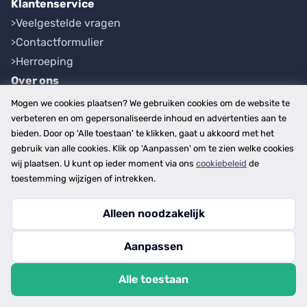
Klantenservice
Veelgestelde vragen
Contactformulier
Herroeping
Over ons
Bedrijfsgegevens
Mogen we cookies plaatsen? We gebruiken cookies om de website te
Werkwijze
verbeteren en om gepersonaliseerde inhoud en advertenties aan te
bieden. Door op 'Alle toestaan' te klikken, gaat u akkoord met het
Overzichten
gebruik van alle cookies. Klik op 'Aanpassen' om te zien welke cookies
Plaatsen
wij plaatsen. U kunt op ieder moment via ons
cookiebeleid
de
Provincies
toestemming wijzigen of intrekken.
Alleen noodzakelijk
Copyright © 2026
Aanpassen
disclaimer
privacy- en cookiebeleid
Alle toestaan
algemene voorwaarden