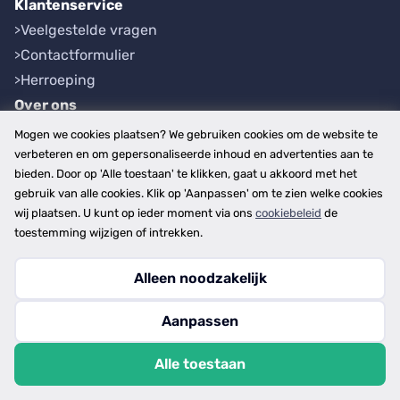
Klantenservice
Veelgestelde vragen
Contactformulier
Herroeping
Over ons
Bedrijfsgegevens
Mogen we cookies plaatsen? We gebruiken cookies om de website te
Werkwijze
verbeteren en om gepersonaliseerde inhoud en advertenties aan te
bieden. Door op 'Alle toestaan' te klikken, gaat u akkoord met het
Overzichten
gebruik van alle cookies. Klik op 'Aanpassen' om te zien welke cookies
Plaatsen
wij plaatsen. U kunt op ieder moment via ons
cookiebeleid
de
Provincies
toestemming wijzigen of intrekken.
Alleen noodzakelijk
Copyright © 2026
Aanpassen
disclaimer
privacy- en cookiebeleid
Alle toestaan
algemene voorwaarden