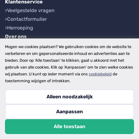
Klantenservice
Veelgestelde vragen
Contactformulier
Herroeping
Over ons
Bedrijfsgegevens
Mogen we cookies plaatsen? We gebruiken cookies om de website te
Werkwijze
verbeteren en om gepersonaliseerde inhoud en advertenties aan te
bieden. Door op 'Alle toestaan' te klikken, gaat u akkoord met het
Overzichten
gebruik van alle cookies. Klik op 'Aanpassen' om te zien welke cookies
Plaatsen
wij plaatsen. U kunt op ieder moment via ons
cookiebeleid
de
Provincies
toestemming wijzigen of intrekken.
Alleen noodzakelijk
Copyright © 2026
Aanpassen
disclaimer
privacy- en cookiebeleid
Alle toestaan
algemene voorwaarden