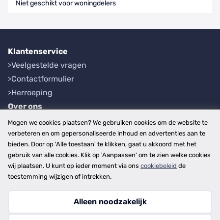
Niet geschikt voor woningdelers
Klantenservice
Veelgestelde vragen
Contactformulier
Herroeping
Over ons
Bedrijfsgegevens
Mogen we cookies plaatsen? We gebruiken cookies om de website te
Werkwijze
verbeteren en om gepersonaliseerde inhoud en advertenties aan te
bieden. Door op 'Alle toestaan' te klikken, gaat u akkoord met het
Overzichten
gebruik van alle cookies. Klik op 'Aanpassen' om te zien welke cookies
Plaatsen
wij plaatsen. U kunt op ieder moment via ons
cookiebeleid
de
Provincies
toestemming wijzigen of intrekken.
Alleen noodzakelijk
Copyright © 2026