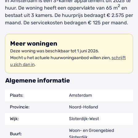
In Amsterdam is een 3-kamer appartement uit 2025 te
2
huur. De woning heeft een oppervlakte van 65 m
en
bestaat uit 3 kamers. De huurprijs bedraagt € 2.575 per
maand. De servicekosten bedragen € 125 per maand.
Meer woningen
Deze woning was beschikbaar tot 1 juni 2026.
Mocht u het actuele huurwoningaanbod willen zien,
schrijft
u zich dan in
.
Algemene informatie
Plaats:
Amsterdam
Provincie:
Noord-Holland
Wijk:
Sloterdijk-West
Woon- en Groengebied
Buurt:
Sloterdijk