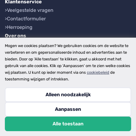
Klantenservice
Veelgestelde vragen
Contactformulier
Herroeping
Over ons
Bedrijfsgegevens
Mogen we cookies plaatsen? We gebruiken cookies om de website te
Werkwijze
verbeteren en om gepersonaliseerde inhoud en advertenties aan te
bieden. Door op 'Alle toestaan' te klikken, gaat u akkoord met het
Overzichten
gebruik van alle cookies. Klik op 'Aanpassen' om te zien welke cookies
Plaatsen
wij plaatsen. U kunt op ieder moment via ons
cookiebeleid
de
Provincies
toestemming wijzigen of intrekken.
Alleen noodzakelijk
Copyright © 2026
Aanpassen
disclaimer
privacy- en cookiebeleid
Alle toestaan
algemene voorwaarden