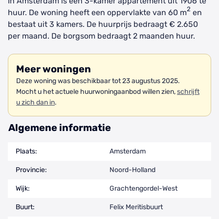
In Amsterdam is een 3-kamer appartement uit 1906 te
2
huur. De woning heeft een oppervlakte van 60 m
en
bestaat uit 3 kamers. De huurprijs bedraagt € 2.650
per maand. De borgsom bedraagt 2 maanden huur.
Meer woningen
Deze woning was beschikbaar tot 23 augustus 2025.
Mocht u het actuele huurwoningaanbod willen zien,
schrijft
u zich dan in
.
Algemene informatie
Plaats:
Amsterdam
Provincie:
Noord-Holland
Wijk:
Grachtengordel-West
Buurt:
Felix Meritisbuurt