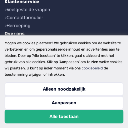
Klantenservice
Veelgestelde vragen
Contactformulier
Herroeping
Over ons
Bedrijfsgegevens
Mogen we cookies plaatsen? We gebruiken cookies om de website te
Werkwijze
verbeteren en om gepersonaliseerde inhoud en advertenties aan te
bieden. Door op 'Alle toestaan' te klikken, gaat u akkoord met het
Overzichten
gebruik van alle cookies. Klik op 'Aanpassen' om te zien welke cookies
Plaatsen
wij plaatsen. U kunt op ieder moment via ons
cookiebeleid
de
Provincies
toestemming wijzigen of intrekken.
Alleen noodzakelijk
Copyright © 2026
Aanpassen
disclaimer
privacy- en cookiebeleid
Alle toestaan
algemene voorwaarden