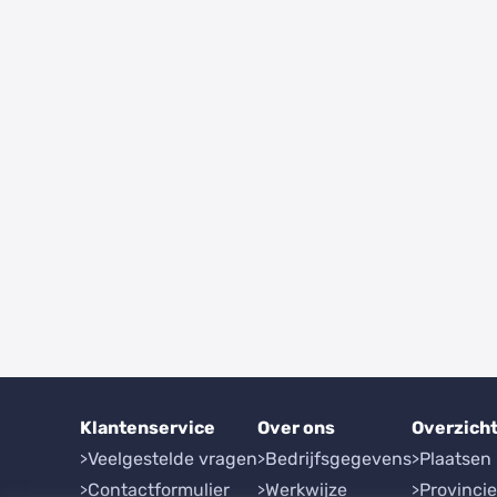
Klantenservice
Over ons
Overzich
Veelgestelde vragen
Bedrijfsgegevens
Plaatsen
Contactformulier
Werkwijze
Provinci