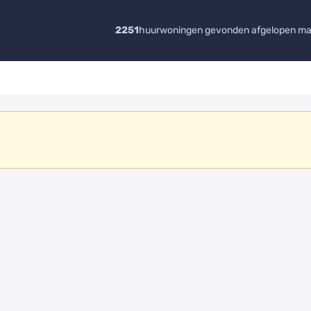
2251
huurwoningen gevonden afgelopen m