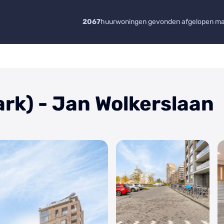
2067
huurwoningen gevonden afgelopen m
rk) - Jan Wolkerslaan