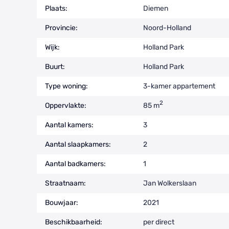
Plaats:
Diemen
Provincie:
Noord-Holland
Wijk:
Holland Park
Buurt:
Holland Park
Type woning:
3-kamer appartement
2
Oppervlakte:
85 m
Aantal kamers:
3
Aantal slaapkamers:
2
Aantal badkamers:
1
Straatnaam:
Jan Wolkerslaan
Bouwjaar:
2021
Beschikbaarheid:
per direct