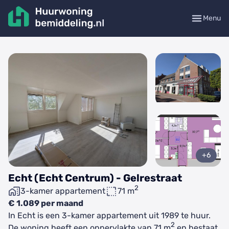
Menu
+6
Echt (Echt Centrum) - Gelrestraat
2
3-kamer appartement
71 m
€ 1.089 per maand
In Echt is een 3-kamer appartement uit 1989 te huur.
2
De woning heeft een oppervlakte van 71 m
en bestaat