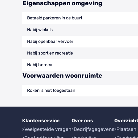
Eigenschappen omgeving
Betaald parkeren in de buurt
Nabij winkels
Nabij openbaar vervoer
Nabij sport en recreatie
Nabij horeca
Voorwaarden woonruimte
Roken is niet toegestaan
Klantenservice
Over ons
Overzich
Veelgestelde vragen
Bedrijfsgegevens
Plaatsen
Contactformulier
Werkwijze
Provinci