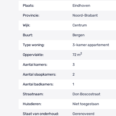
Plaats:
Eindhoven
Provincie:
Noord-Brabant
Wijk:
Centrum
Buurt:
Bergen
Type woning:
3-kamer appartement
2
Oppervlakte:
72 m
Aantal kamers:
3
Aantal slaapkamers:
2
Aantal badkamers:
1
Straatnaam:
Don Boscostraat
Huisdieren:
Niet toegestaan
Staat van onderhoud:
Gerenoveerd