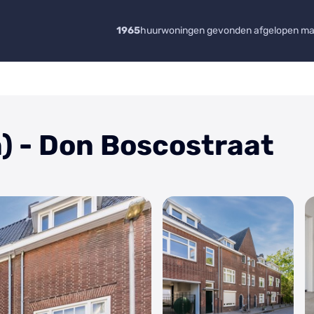
1965
huurwoningen gevonden afgelopen m
) - Don Boscostraat