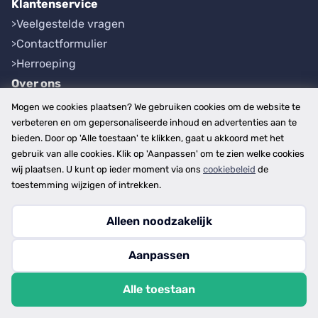
Klantenservice
Veelgestelde vragen
Contactformulier
Herroeping
Over ons
Bedrijfsgegevens
Mogen we cookies plaatsen? We gebruiken cookies om de website te
Werkwijze
verbeteren en om gepersonaliseerde inhoud en advertenties aan te
bieden. Door op 'Alle toestaan' te klikken, gaat u akkoord met het
Overzichten
gebruik van alle cookies. Klik op 'Aanpassen' om te zien welke cookies
Plaatsen
wij plaatsen. U kunt op ieder moment via ons
cookiebeleid
de
Provincies
toestemming wijzigen of intrekken.
Alleen noodzakelijk
Copyright © 2026
Aanpassen
disclaimer
privacy- en cookiebeleid
Alle toestaan
algemene voorwaarden