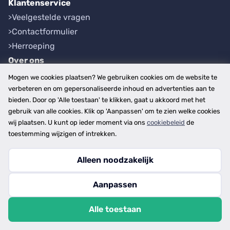
Klantenservice
Veelgestelde vragen
Contactformulier
Herroeping
Over ons
Bedrijfsgegevens
Mogen we cookies plaatsen? We gebruiken cookies om de website te
Werkwijze
verbeteren en om gepersonaliseerde inhoud en advertenties aan te
bieden. Door op 'Alle toestaan' te klikken, gaat u akkoord met het
Overzichten
gebruik van alle cookies. Klik op 'Aanpassen' om te zien welke cookies
Plaatsen
wij plaatsen. U kunt op ieder moment via ons
cookiebeleid
de
Provincies
toestemming wijzigen of intrekken.
Alleen noodzakelijk
Copyright © 2026
Aanpassen
disclaimer
privacy- en cookiebeleid
Alle toestaan
algemene voorwaarden