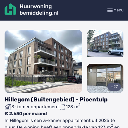
Menu
+27
Hillegom (Buitengebied) - Pioentulp
2
3-kamer appartement
123 m
€ 2.650 per maand
In Hillegom is een 3-kamer appartement uit 2025 te
2
huur. De woning heeft een oppervlakte van 123 m
en