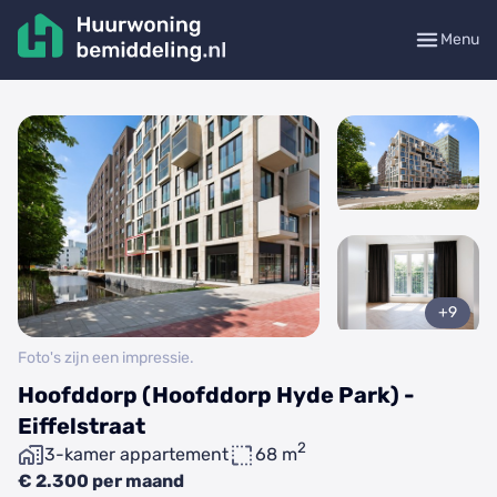
Menu
+9
Foto's zijn een impressie.
Hoofddorp (Hoofddorp Hyde Park) -
Eiffelstraat
2
3-kamer appartement
68 m
€ 2.300 per maand