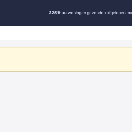
2251
huurwoningen gevonden afgelopen m