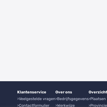
Klantenservice
Over ons
Overzich
Veelgestelde vragen
Bedrijfsgegevens
Plaatsen
Contactformulier
Werkwijze
Provinci