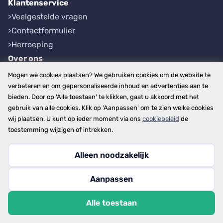
Klantenservice
Veelgestelde vragen
Contactformulier
Herroeping
Over ons
Bedrijfsgegevens
Mogen we cookies plaatsen? We gebruiken cookies om de website te
Werkwijze
verbeteren en om gepersonaliseerde inhoud en advertenties aan te
bieden. Door op 'Alle toestaan' te klikken, gaat u akkoord met het
Overzichten
gebruik van alle cookies. Klik op 'Aanpassen' om te zien welke cookies
Plaatsen
wij plaatsen. U kunt op ieder moment via ons
cookiebeleid
de
Provincies
toestemming wijzigen of intrekken.
Alleen noodzakelijk
Copyright © 2026
Aanpassen
disclaimer
privacy- en cookiebeleid
Alle toestaan
algemene voorwaarden