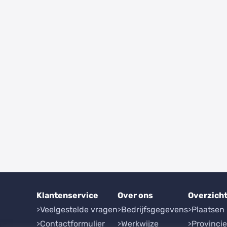
Klantenservice
Over ons
Overzich
Veelgestelde vragen
Bedrijfsgegevens
Plaatsen
Contactformulier
Werkwijze
Provinci