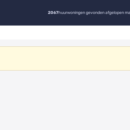
2067
huurwoningen gevonden afgelopen m