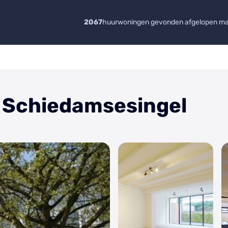
2067
huurwoningen gevonden afgelopen m
- Schiedamsesingel