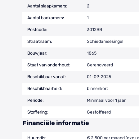
Aantal slaapkamers:
2
Aantal badkamers:
1
Postcode:
3012BB
Straatnaam:
Schiedamsesingel
Bouwjaar:
1865
Staat van onderhoud:
Gerenoveerd
Beschikbaar vanaf:
01-09-2025
Beschikbaarheid:
binnenkort
Periode:
Minimaal voor 1 jaar
Stoffering:
Gestoffeerd
Financiële informatie
Huurprijs:
€ 2.500 per maand (exclus