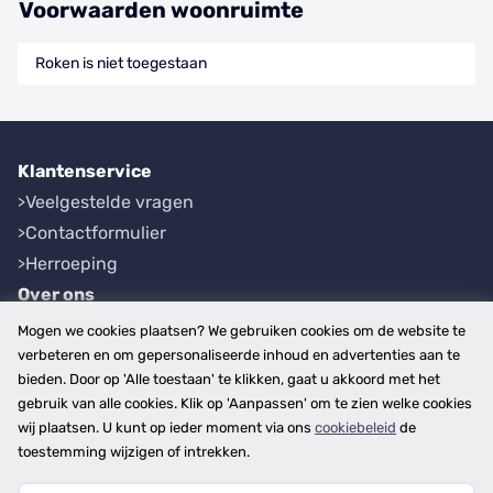
Voorwaarden woonruimte
Roken is niet toegestaan
Klantenservice
Veelgestelde vragen
Contactformulier
Herroeping
Over ons
Bedrijfsgegevens
Mogen we cookies plaatsen? We gebruiken cookies om de website te
Werkwijze
verbeteren en om gepersonaliseerde inhoud en advertenties aan te
bieden. Door op 'Alle toestaan' te klikken, gaat u akkoord met het
Overzichten
gebruik van alle cookies. Klik op 'Aanpassen' om te zien welke cookies
Plaatsen
wij plaatsen. U kunt op ieder moment via ons
cookiebeleid
de
Provincies
toestemming wijzigen of intrekken.