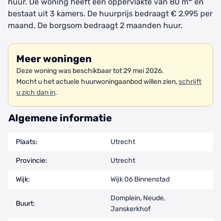
huur. De woning heeft een oppervlakte van 80 m
en
bestaat uit 3 kamers. De huurprijs bedraagt € 2.995 per
maand. De borgsom bedraagt 2 maanden huur.
Meer woningen
Deze woning was beschikbaar tot 29 mei 2026.
Mocht u het actuele huurwoningaanbod willen zien,
schrijft
u zich dan in
.
Algemene informatie
Plaats:
Utrecht
Provincie:
Utrecht
Wijk:
Wijk 06 Binnenstad
Domplein, Neude,
Buurt:
Janskerkhof