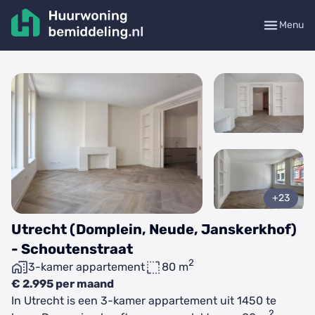
Menu
+23
Utrecht (Domplein, Neude, Janskerkhof)
- Schoutenstraat
2
3-kamer appartement
80 m
€ 2.995 per maand
In Utrecht is een 3-kamer appartement uit 1450 te
2