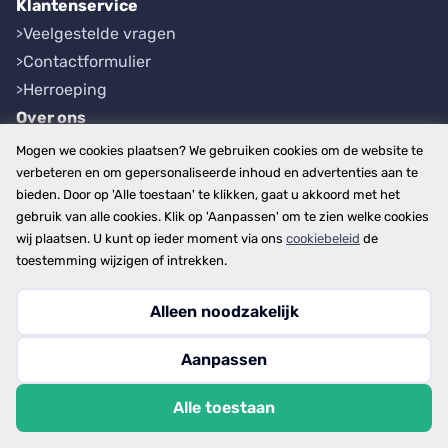
Klantenservice
Veelgestelde vragen
Contactformulier
Herroeping
Over ons
Bedrijfsgegevens
Mogen we cookies plaatsen? We gebruiken cookies om de website te
Werkwijze
verbeteren en om gepersonaliseerde inhoud en advertenties aan te
bieden. Door op 'Alle toestaan' te klikken, gaat u akkoord met het
Overzichten
gebruik van alle cookies. Klik op 'Aanpassen' om te zien welke cookies
Plaatsen
wij plaatsen. U kunt op ieder moment via ons
cookiebeleid
de
Provincies
toestemming wijzigen of intrekken.
Alleen noodzakelijk
Copyright © 2026
Aanpassen
disclaimer
privacy- en cookiebeleid
Alle toestaan
algemene voorwaarden