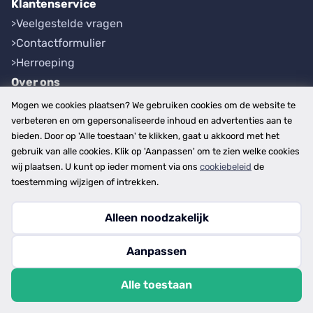
Klantenservice
Veelgestelde vragen
Contactformulier
Herroeping
Over ons
Bedrijfsgegevens
Mogen we cookies plaatsen? We gebruiken cookies om de website te
Werkwijze
verbeteren en om gepersonaliseerde inhoud en advertenties aan te
bieden. Door op 'Alle toestaan' te klikken, gaat u akkoord met het
Overzichten
gebruik van alle cookies. Klik op 'Aanpassen' om te zien welke cookies
Plaatsen
wij plaatsen. U kunt op ieder moment via ons
cookiebeleid
de
Provincies
toestemming wijzigen of intrekken.
Alleen noodzakelijk
Copyright © 2026
Aanpassen
disclaimer
privacy- en cookiebeleid
Alle toestaan
algemene voorwaarden