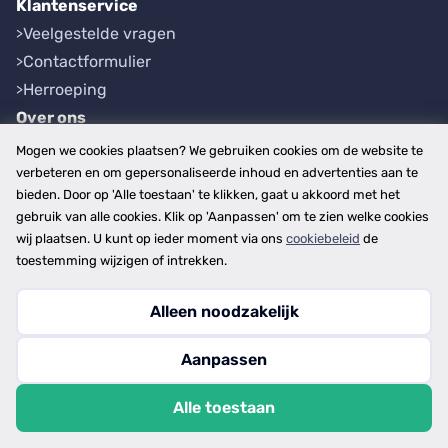
Klantenservice
Veelgestelde vragen
Contactformulier
Herroeping
Over ons
Bedrijfsgegevens
Mogen we cookies plaatsen? We gebruiken cookies om de website te
Werkwijze
verbeteren en om gepersonaliseerde inhoud en advertenties aan te
bieden. Door op 'Alle toestaan' te klikken, gaat u akkoord met het
Overzichten
gebruik van alle cookies. Klik op 'Aanpassen' om te zien welke cookies
Plaatsen
wij plaatsen. U kunt op ieder moment via ons
cookiebeleid
de
Provincies
toestemming wijzigen of intrekken.
Alleen noodzakelijk
Copyright © 2026
Aanpassen
disclaimer
privacy- en cookiebeleid
Alle toestaan
algemene voorwaarden