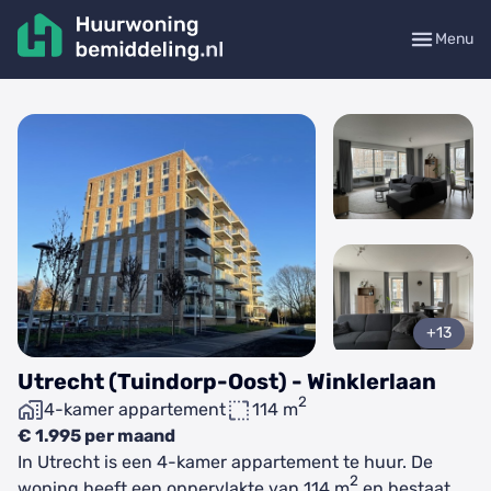
Menu
+13
Utrecht (Tuindorp-Oost) - Winklerlaan
2
4-kamer appartement
114 m
€ 1.995 per maand
In Utrecht is een 4-kamer appartement te huur. De
2
woning heeft een oppervlakte van 114 m
en bestaat