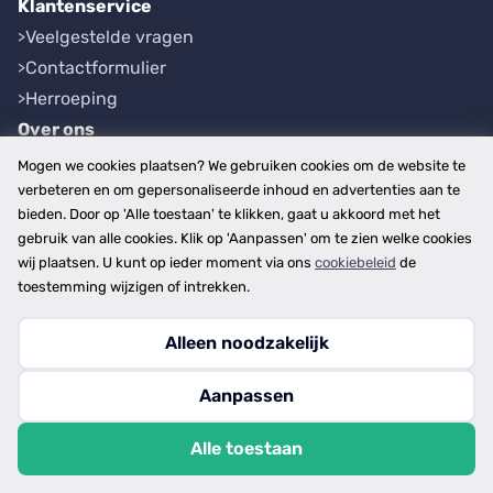
Klantenservice
Veelgestelde vragen
Contactformulier
Herroeping
Over ons
Bedrijfsgegevens
Mogen we cookies plaatsen? We gebruiken cookies om de website te
Werkwijze
verbeteren en om gepersonaliseerde inhoud en advertenties aan te
bieden. Door op 'Alle toestaan' te klikken, gaat u akkoord met het
Overzichten
gebruik van alle cookies. Klik op 'Aanpassen' om te zien welke cookies
Plaatsen
wij plaatsen. U kunt op ieder moment via ons
cookiebeleid
de
Provincies
toestemming wijzigen of intrekken.
Alleen noodzakelijk
Copyright © 2026
Aanpassen
disclaimer
privacy- en cookiebeleid
Alle toestaan
algemene voorwaarden