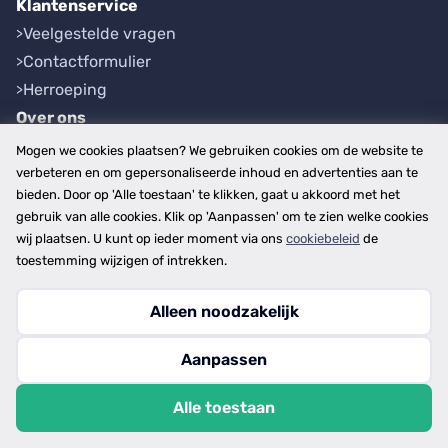
Klantenservice
Veelgestelde vragen
Contactformulier
Herroeping
Over ons
Bedrijfsgegevens
Mogen we cookies plaatsen? We gebruiken cookies om de website te
Werkwijze
verbeteren en om gepersonaliseerde inhoud en advertenties aan te
bieden. Door op 'Alle toestaan' te klikken, gaat u akkoord met het
Overzichten
gebruik van alle cookies. Klik op 'Aanpassen' om te zien welke cookies
Plaatsen
wij plaatsen. U kunt op ieder moment via ons
cookiebeleid
de
Provincies
toestemming wijzigen of intrekken.
Alleen noodzakelijk
Copyright © 2026
Aanpassen
disclaimer
privacy- en cookiebeleid
Alle toestaan
algemene voorwaarden