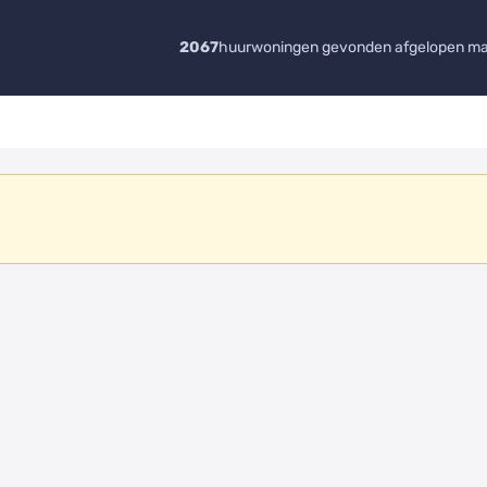
2067
huurwoningen gevonden afgelopen m