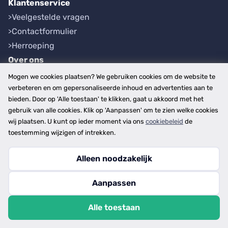
Klantenservice
Veelgestelde vragen
Contactformulier
Herroeping
Over ons
Bedrijfsgegevens
Mogen we cookies plaatsen? We gebruiken cookies om de website te
Werkwijze
verbeteren en om gepersonaliseerde inhoud en advertenties aan te
bieden. Door op 'Alle toestaan' te klikken, gaat u akkoord met het
Overzichten
gebruik van alle cookies. Klik op 'Aanpassen' om te zien welke cookies
Plaatsen
wij plaatsen. U kunt op ieder moment via ons
cookiebeleid
de
Provincies
toestemming wijzigen of intrekken.
Alleen noodzakelijk
Copyright © 2026
Aanpassen
disclaimer
privacy- en cookiebeleid
Alle toestaan
algemene voorwaarden