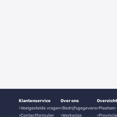
Klantenservice
Over ons
Overzich
Veelgestelde vragen
Bedrijfsgegevens
Plaatsen
Contactformulier
Werkwijze
Provinci