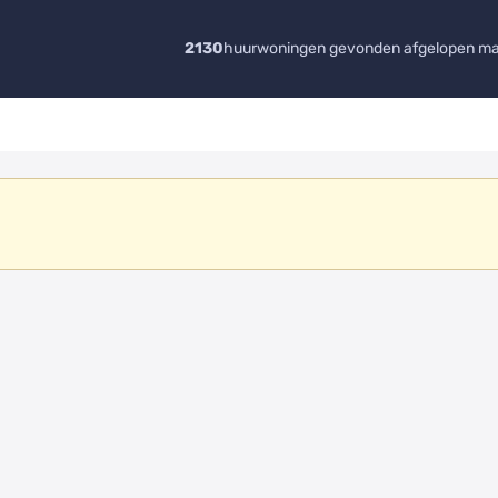
2130
huurwoningen gevonden afgelopen m