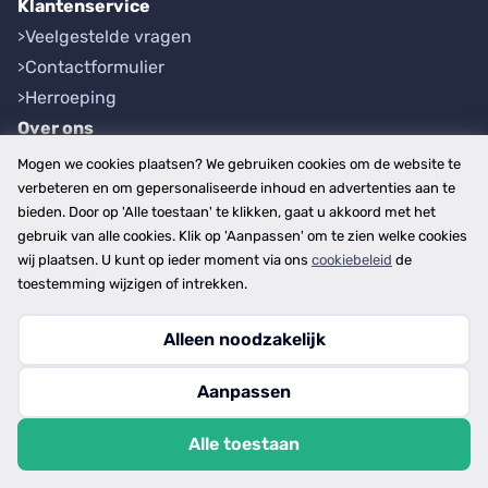
Klantenservice
Veelgestelde vragen
Contactformulier
Herroeping
Over ons
Bedrijfsgegevens
Mogen we cookies plaatsen? We gebruiken cookies om de website te
Werkwijze
verbeteren en om gepersonaliseerde inhoud en advertenties aan te
bieden. Door op 'Alle toestaan' te klikken, gaat u akkoord met het
Overzichten
gebruik van alle cookies. Klik op 'Aanpassen' om te zien welke cookies
Plaatsen
wij plaatsen. U kunt op ieder moment via ons
cookiebeleid
de
Provincies
toestemming wijzigen of intrekken.
Alleen noodzakelijk
Copyright © 2026
Aanpassen
disclaimer
privacy- en cookiebeleid
Alle toestaan
algemene voorwaarden