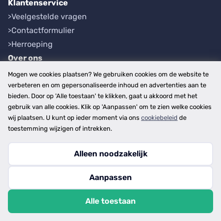
Klantenservice
Veelgestelde vragen
Contactformulier
Herroeping
Over ons
Bedrijfsgegevens
Mogen we cookies plaatsen? We gebruiken cookies om de website te
Werkwijze
verbeteren en om gepersonaliseerde inhoud en advertenties aan te
bieden. Door op 'Alle toestaan' te klikken, gaat u akkoord met het
Overzichten
gebruik van alle cookies. Klik op 'Aanpassen' om te zien welke cookies
Plaatsen
wij plaatsen. U kunt op ieder moment via ons
cookiebeleid
de
Provincies
toestemming wijzigen of intrekken.
Alleen noodzakelijk
Copyright © 2026
Aanpassen
disclaimer
privacy- en cookiebeleid
Alle toestaan
algemene voorwaarden