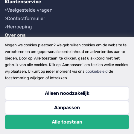
Klantenservice
Veelgestelde vragen
Contactformulier
Herroeping
Over ons
Bedrijfsgegevens
Mogen we cookies plaatsen? We gebruiken cookies om de website te
Werkwijze
verbeteren en om gepersonaliseerde inhoud en advertenties aan te
bieden. Door op 'Alle toestaan' te klikken, gaat u akkoord met het
Overzichten
gebruik van alle cookies. Klik op 'Aanpassen' om te zien welke cookies
Plaatsen
wij plaatsen. U kunt op ieder moment via ons
cookiebeleid
de
Provincies
toestemming wijzigen of intrekken.
Alleen noodzakelijk
Copyright © 2026
Aanpassen
disclaimer
privacy- en cookiebeleid
Alle toestaan
algemene voorwaarden