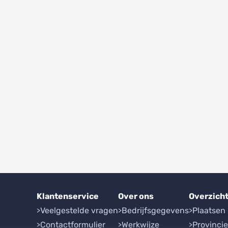
Klantenservice
Over ons
Overzich
Veelgestelde vragen
Bedrijfsgegevens
Plaatsen
Contactformulier
Werkwijze
Provinci