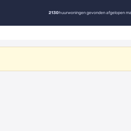
2130
huurwoningen gevonden afgelopen m