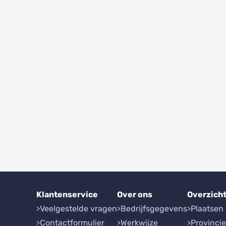
Klantenservice
Over ons
Overzich
Veelgestelde vragen
Bedrijfsgegevens
Plaatsen
Contactformulier
Werkwijze
Provinci