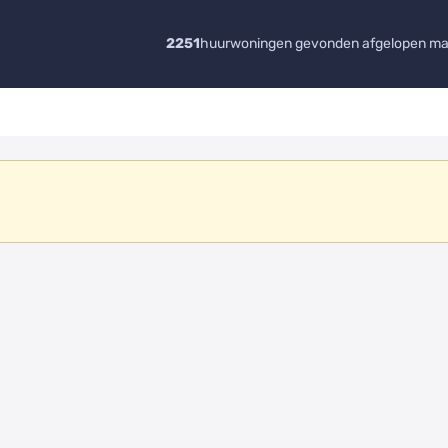
2251
huurwoningen gevonden afgelopen m