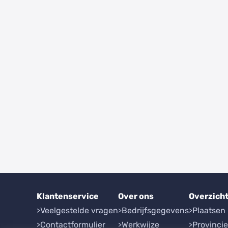
Klantenservice
Over ons
Overzich
Veelgestelde vragen
Bedrijfsgegevens
Plaatsen
Contactformulier
Werkwijze
Provinci