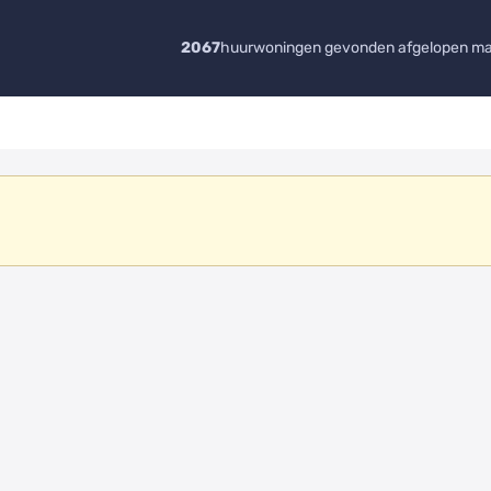
2067
huurwoningen gevonden afgelopen m