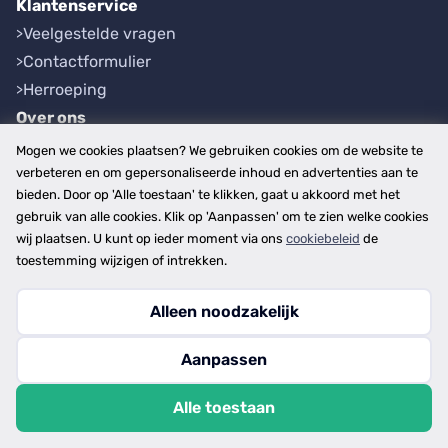
Klantenservice
Veelgestelde vragen
Contactformulier
Herroeping
Over ons
Bedrijfsgegevens
Mogen we cookies plaatsen? We gebruiken cookies om de website te
Werkwijze
verbeteren en om gepersonaliseerde inhoud en advertenties aan te
bieden. Door op 'Alle toestaan' te klikken, gaat u akkoord met het
Overzichten
gebruik van alle cookies. Klik op 'Aanpassen' om te zien welke cookies
Plaatsen
wij plaatsen. U kunt op ieder moment via ons
cookiebeleid
de
Provincies
toestemming wijzigen of intrekken.
Alleen noodzakelijk
Copyright © 2026
Aanpassen
disclaimer
privacy- en cookiebeleid
Alle toestaan
algemene voorwaarden