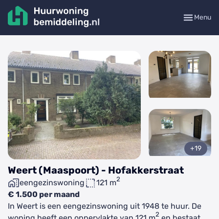
Menu
+19
Weert (Maaspoort) - Hofakkerstraat
2
eengezinswoning
121 m
€ 1.500 per maand
In Weert is een eengezinswoning uit 1948 te huur. De
2
woning heeft een oppervlakte van 121 m
en bestaat