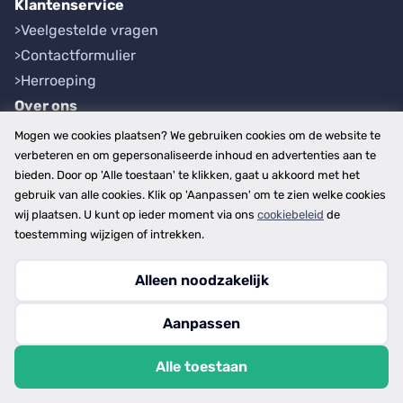
Klantenservice
Veelgestelde vragen
Contactformulier
Herroeping
Over ons
Bedrijfsgegevens
Mogen we cookies plaatsen? We gebruiken cookies om de website te
Werkwijze
verbeteren en om gepersonaliseerde inhoud en advertenties aan te
bieden. Door op 'Alle toestaan' te klikken, gaat u akkoord met het
Overzichten
gebruik van alle cookies. Klik op 'Aanpassen' om te zien welke cookies
Plaatsen
wij plaatsen. U kunt op ieder moment via ons
cookiebeleid
de
Provincies
toestemming wijzigen of intrekken.
Alleen noodzakelijk
Copyright © 2026
Aanpassen
disclaimer
privacy- en cookiebeleid
Alle toestaan
algemene voorwaarden