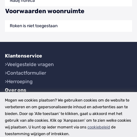
Nabij horeca
Voorwaarden woonruimte
Roken is niet toegestaan
Klantenservice
Veelgestelde vragen
Contactformulier
Herroeping
Over ons
Bedrijfsgegevens
Mogen we cookies plaatsen? We gebruiken cookies om de website te
Werkwijze
verbeteren en om gepersonaliseerde inhoud en advertenties aan te
bieden. Door op 'Alle toestaan' te klikken, gaat u akkoord met het
Overzichten
gebruik van alle cookies. Klik op 'Aanpassen' om te zien welke cookies
Plaatsen
wij plaatsen. U kunt op ieder moment via ons
cookiebeleid
de
Provincies
toestemming wijzigen of intrekken.