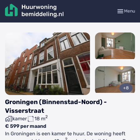
Menu
+8
Groningen (Binnenstad-Noord) -
Visserstraat
2
kamer
18 m
€ 599 per maand
In Groningen is een kamer te huur. De woning heeft
2