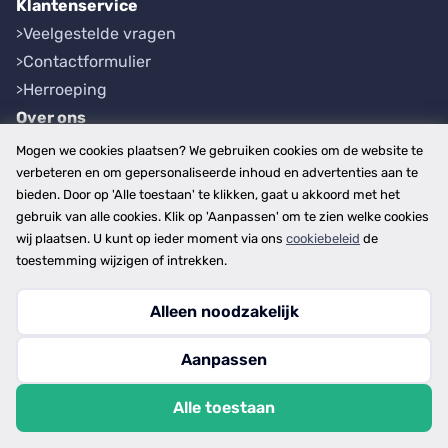
Klantenservice
Veelgestelde vragen
Contactformulier
Herroeping
Over ons
Bedrijfsgegevens
Mogen we cookies plaatsen? We gebruiken cookies om de website te
Werkwijze
verbeteren en om gepersonaliseerde inhoud en advertenties aan te
bieden. Door op 'Alle toestaan' te klikken, gaat u akkoord met het
Overzichten
gebruik van alle cookies. Klik op 'Aanpassen' om te zien welke cookies
Plaatsen
wij plaatsen. U kunt op ieder moment via ons
cookiebeleid
de
Provincies
toestemming wijzigen of intrekken.
Alleen noodzakelijk
Copyright © 2026
Aanpassen
disclaimer
privacy- en cookiebeleid
Alle toestaan
algemene voorwaarden