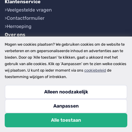
Klantenservice
Veelgestelde vragen
Contactformulier
Herroeping
Over ons
Bedrijfsgegevens
Mogen we cookies plaatsen? We gebruiken cookies om de website te
Werkwijze
verbeteren en om gepersonaliseerde inhoud en advertenties aan te
bieden. Door op 'Alle toestaan' te klikken, gaat u akkoord met het
Overzichten
gebruik van alle cookies. Klik op 'Aanpassen' om te zien welke cookies
Plaatsen
wij plaatsen. U kunt op ieder moment via ons
cookiebeleid
de
Provincies
toestemming wijzigen of intrekken.
Alleen noodzakelijk
Copyright © 2026
Aanpassen
disclaimer
privacy- en cookiebeleid
Alle toestaan
algemene voorwaarden