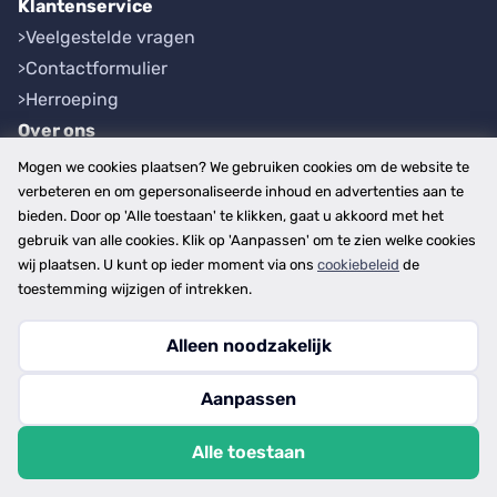
Klantenservice
Veelgestelde vragen
Contactformulier
Herroeping
Over ons
Bedrijfsgegevens
Mogen we cookies plaatsen? We gebruiken cookies om de website te
Werkwijze
verbeteren en om gepersonaliseerde inhoud en advertenties aan te
bieden. Door op 'Alle toestaan' te klikken, gaat u akkoord met het
Overzichten
gebruik van alle cookies. Klik op 'Aanpassen' om te zien welke cookies
Plaatsen
wij plaatsen. U kunt op ieder moment via ons
cookiebeleid
de
Provincies
toestemming wijzigen of intrekken.
Alleen noodzakelijk
Copyright © 2026
Aanpassen
disclaimer
privacy- en cookiebeleid
Alle toestaan
algemene voorwaarden