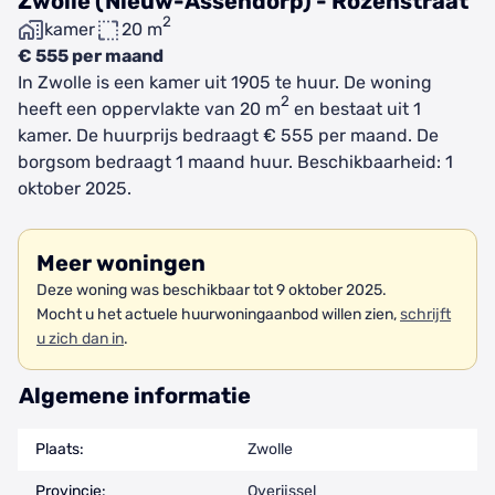
Zwolle (Nieuw-Assendorp) - Rozenstraat
2
kamer
20 m
€ 555 per maand
In Zwolle is een kamer uit 1905 te huur. De woning
2
heeft een oppervlakte van 20 m
en bestaat uit 1
kamer. De huurprijs bedraagt € 555 per maand. De
borgsom bedraagt 1 maand huur. Beschikbaarheid: 1
oktober 2025.
Meer woningen
Deze woning was beschikbaar tot 9 oktober 2025.
Mocht u het actuele huurwoningaanbod willen zien,
schrijft
u zich dan in
.
Algemene informatie
Plaats:
Zwolle
Provincie:
Overijssel