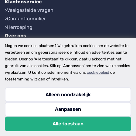
Klantenservice
Veelgestelde vragen
Contactformulier
Herroeping
Over ons
Bedrijfsgegevens
Mogen we cookies plaatsen? We gebruiken cookies om de website te
Werkwijze
verbeteren en om gepersonaliseerde inhoud en advertenties aan te
bieden. Door op 'Alle toestaan' te klikken, gaat u akkoord met het
Overzichten
gebruik van alle cookies. Klik op 'Aanpassen' om te zien welke cookies
Plaatsen
wij plaatsen. U kunt op ieder moment via ons
cookiebeleid
de
Provincies
toestemming wijzigen of intrekken.
Alleen noodzakelijk
Copyright © 2026
Aanpassen
disclaimer
privacy- en cookiebeleid
Alle toestaan
algemene voorwaarden